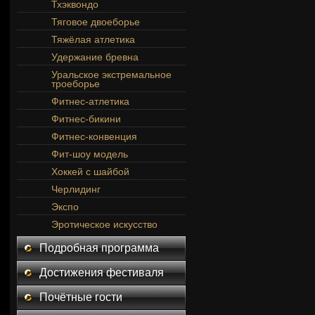
Тхэквондо
Тяговое двоеборье
Тяжёлая атлетика
Удержание бревна
Уральское экстремальное
троеборье
Фитнес-атлетика
Фитнес-бикини
Фитнес-конвенция
Фит-шоу модель
Хоккей с шайбой
Черлидинг
Экспо
Эротическое искусство
Подробная программа
Достижения фестиваля
Почётные гости