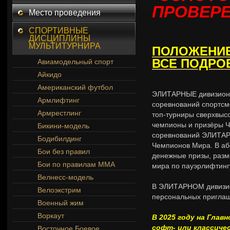
ПРОВЕР
Место проведения
СПОРТИВНЫЕ
ДИСЦИПЛИНЫ
МУЛЬТИТУРНИРА
ПОЛОЖЕНИЕ,
ВСЕ ПОДРО
Авиамодельный спорт
Айкидо
Американский футбол
ЭЛИТАРНЫЕ дивизионы
Армлифтинг
соревнований спортсме
Армрестлинг
топ-турниры сверхвыс
чемпионы и призёры Ч
Бикини-модель
соревнований ЭЛИТАР
Бодибилдинг
Чемпионов Мира. В а
Бои без правил
денежные призы, разм
Бои по правилам ММА
мира по пауэрлифтингу
Велнесс-модель
В ЭЛИТАРНОМ дивизио
Велоэкстрим
персональных приглаш
Военный жим
Воркаут
В 2025 году на Глав
софт- или классичес
Восточное Боевое