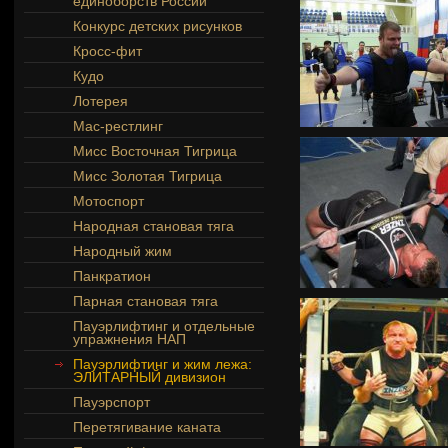
единоборств России
Конкурс детских рисунков
Кросс-фит
Кудо
Лотерея
Мас-рестлинг
Мисс Восточная Тигрица
Мисс Золотая Тигрица
Мотоспорт
Народная становая тяга
Народный жим
Панкратион
Парная становая тяга
Пауэрлифтинг и отдельные
упражнения НАП
Пауэрлифтинг и жим лежа:
ЭЛИТАРНЫЙ дивизион
Пауэрспорт
Перетягивание каната