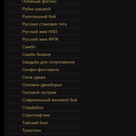
Пляжный фитнес
Рубка шашкой
Рукопашный бой
Русская становая тяга
Русский жим НАП
Русский жим ФРЖ
Самбо
Самбо боевое
Свадьба для спортсменов
Селфи-фестиваль
Сила удара
Силовое двоеборье
Силовой экстрим
Современный мечевой бой
Страйкбол
Стритлифтинг
Тайский бокс
Триатлон