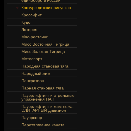
единоборств России
Конкурс детских рисунков
Кросс-фит
Кудо
Лотерея
Мас-рестлинг
Мисс Восточная Тигрица
Мисс Золотая Тигрица
Мотоспорт
Народная становая тяга
Народный жим
Панкратион
Парная становая тяга
Пауэрлифтинг и отдельные
упражнения НАП
Пауэрлифтинг и жим лежа:
ЭЛИТАРНЫЙ дивизион
Пауэрспорт
Перетягивание каната