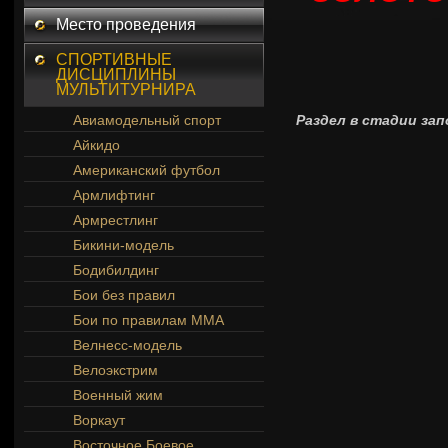
Место проведения
СПОРТИВНЫЕ
ДИСЦИПЛИНЫ
МУЛЬТИТУРНИРА
Авиамодельный спорт
Раздел в стадии зап
Айкидо
Американский футбол
Армлифтинг
Армрестлинг
Бикини-модель
Бодибилдинг
Бои без правил
Бои по правилам ММА
Велнесс-модель
Велоэкстрим
Военный жим
Воркаут
Восточное Боевое