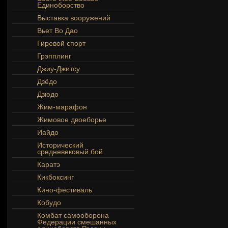
Единоборство
Выставка вооружений
Вьет Во Дао
Гиревой спорт
Грэпплинг
Джиу-Джитсу
Дзёдо
Дзюдо
Жим-марафон
Жимовое двоеборье
Иайдо
Исторический
средневековый бой
Каратэ
Кикбоксинг
Кино-фестиваль
Кобудо
Комбат самооборона
Федерации смешанных