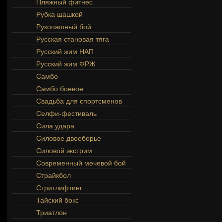
Пляжный фитнес
Рубка шашкой
Рукопашный бой
Русская становая тяга
Русский жим НАП
Русский жим ФРЖ
Самбо
Самбо боевое
Свадьба для спортсменов
Селфи-фестиваль
Сила удара
Силовое двоеборье
Силовой экстрим
Современный мечевой бой
Страйкбол
Стритлифтинг
Тайский бокс
Триатлон