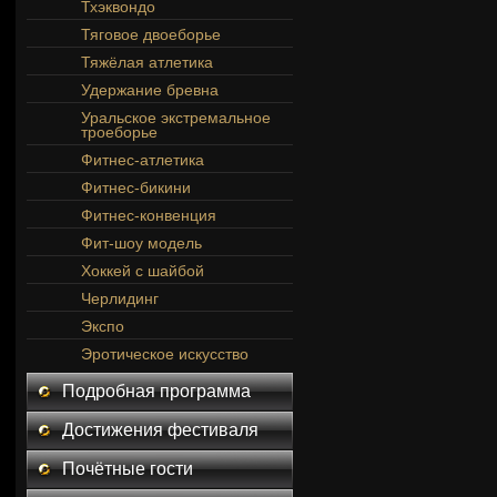
Тхэквондо
Тяговое двоеборье
Тяжёлая атлетика
Удержание бревна
Уральское экстремальное
троеборье
Фитнес-атлетика
Фитнес-бикини
Фитнес-конвенция
Фит-шоу модель
Хоккей с шайбой
Черлидинг
Экспо
Эротическое искусство
Подробная программа
Достижения фестиваля
Почётные гости