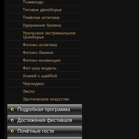
Тхэквондо
Тяговое двоеборье
Тяжёлая атлетика
Удержание бревна
Уральское экстремальное
троеборье
Фитнес-атлетика
Фитнес-бикини
Фитнес-конвенция
Фит-шоу модель
Хоккей с шайбой
Черлидинг
Экспо
Эротическое искусство
Подробная программа
Достижения фестиваля
Почётные гости