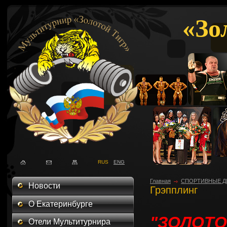
«Зо
RUS
ENG
Главная
СПОРТИВНЫЕ Д
Новости
Грэпплинг
О Екатеринбурге
"ЗОЛОТО
Отели Мультитурнира