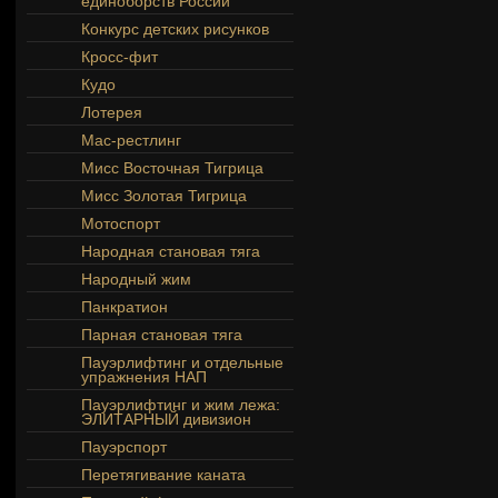
единоборств России
Конкурс детских рисунков
Кросс-фит
Кудо
Лотерея
Мас-рестлинг
Мисс Восточная Тигрица
Мисс Золотая Тигрица
Мотоспорт
Народная становая тяга
Народный жим
Панкратион
Парная становая тяга
Пауэрлифтинг и отдельные
упражнения НАП
Пауэрлифтинг и жим лежа:
ЭЛИТАРНЫЙ дивизион
Пауэрспорт
Перетягивание каната