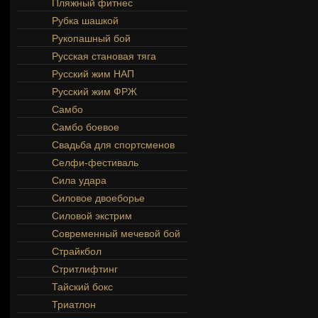
Пляжный фитнес
Рубка шашкой
Рукопашный бой
Русская становая тяга
Русский жим НАП
Русский жим ФРЖ
Самбо
Самбо боевое
Свадьба для спортсменов
Селфи-фестиваль
Сила удара
Силовое двоеборье
Силовой экстрим
Современный мечевой бой
Страйкбол
Стритлифтинг
Тайский бокс
Триатлон