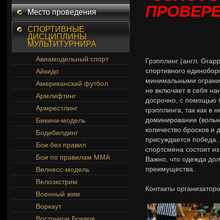
ПРОВЕР
Место проведения
СПОРТИВНЫЕ
ДИСЦИПЛИНЫ
МУЛЬТИТУРНИРА
Авиамодельный спорт
Грэпплинг (англ. Grapp
спортивного единоборс
Айкидо
минимальными ограни
Американский футбол
не включает в себя на
Армлифтинг
досрочно, с помощью 
Армрестлинг
грэпплинга, так как в
доминирование (вольна
Бикини-модель
количество бросков и 
Бодибилдинг
присуждается победа.
Бои без правил
спортсмена состоит из
Бои по правилам ММА
Важно, что одежда дол
преимущества.
Велнесс-модель
Велоэкстрим
Контакты организаторо
Военный жим
Воркаут
Восточное Боевое