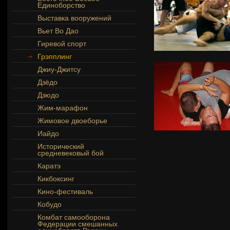
Единоборство
Выставка вооружений
Вьет Во Дао
Гиревой спорт
Грэпплинг
Джиу-Джитсу
Дзёдо
Дзюдо
Жим-марафон
Жимовое двоеборье
Иайдо
Исторический
средневековый бой
Каратэ
Кикбоксинг
Кино-фестиваль
Кобудо
Комбат самооборона
Федерации смешанных