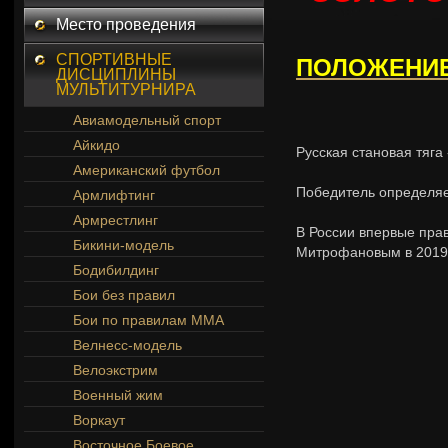
Место проведения
СПОРТИВНЫЕ
ПОЛОЖЕНИЕ,
ДИСЦИПЛИНЫ
МУЛЬТИТУРНИРА
Авиамодельный спорт
Айкидо
Русская становая тяга
Американский футбол
Победитель определяе
Армлифтинг
Армрестлинг
В России впервые пра
Бикини-модель
Митрофановым в 2019 
Бодибилдинг
Бои без правил
Бои по правилам ММА
Велнесс-модель
Велоэкстрим
Военный жим
Воркаут
Восточное Боевое