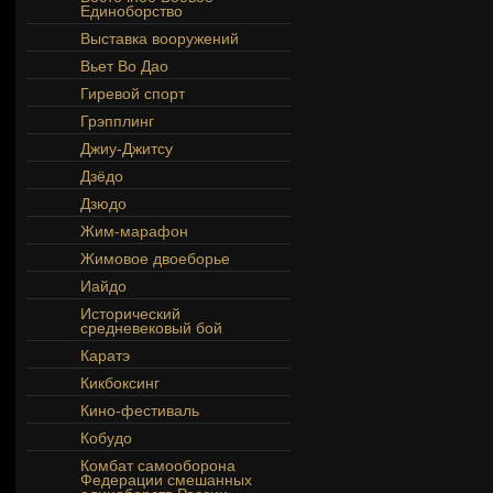
Единоборство
Выставка вооружений
Вьет Во Дао
Гиревой спорт
Грэпплинг
Джиу-Джитсу
Дзёдо
Дзюдо
Жим-марафон
Жимовое двоеборье
Иайдо
Исторический
средневековый бой
Каратэ
Кикбоксинг
Кино-фестиваль
Кобудо
Комбат самооборона
Федерации смешанных