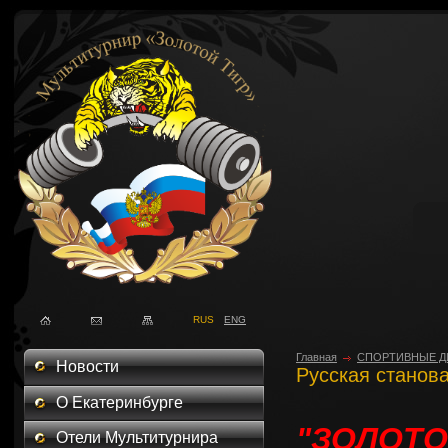
RUS
ENG
Главная
СПОРТИВНЫЕ Д
Новости
Русская станова
О Екатеринбурге
"ЗОЛОТО
Отели Мультитурнира