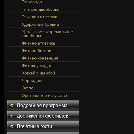
Тхэквондо
Тяговое двоеборье
Тяжёлая атлетика
Удержание бревна
Уральское экстремальное
троеборье
Фитнес-атлетика
Фитнес-бикини
Фитнес-конвенция
Фит-шоу модель
Хоккей с шайбой
Черлидинг
Экспо
Эротическое искусство
Подробная программа
Достижения фестиваля
Почётные гости