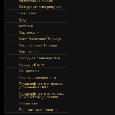
единоборств России
Конкурс детских рисунков
Кросс-фит
Кудо
Лотерея
Мас-рестлинг
Мисс Восточная Тигрица
Мисс Золотая Тигрица
Мотоспорт
Народная становая тяга
Народный жим
Панкратион
Парная становая тяга
Пауэрлифтинг и отдельные
упражнения НАП
Пауэрлифтинг и жим лежа:
ЭЛИТАРНЫЙ дивизион
Пауэрспорт
Перетягивание каната