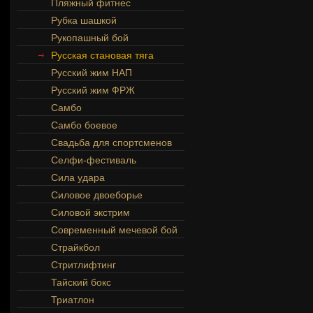
Пляжный фитнес
Рубка шашкой
Рукопашный бой
Русская становая тяга
Русский жим НАП
Русский жим ФРЖ
Самбо
Самбо боевое
Свадьба для спортсменов
Селфи-фестиваль
Сила удара
Силовое двоеборье
Силовой экстрим
Современный мечевой бой
Страйкбол
Стритлифтинг
Тайский бокс
Триатлон