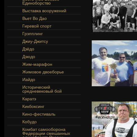
Единоборство
Выставка вооружений
Вьет Во Дао
Гиревой спорт
Грэпплинг
Джиу-Джитсу
Дзёдо
Дзюдо
Жим-марафон
Жимовое двоеборье
Иайдо
Исторический
средневековый бой
Каратэ
Кикбоксинг
Кино-фестиваль
Кобудо
Комбат самооборона
Федерации смешанных