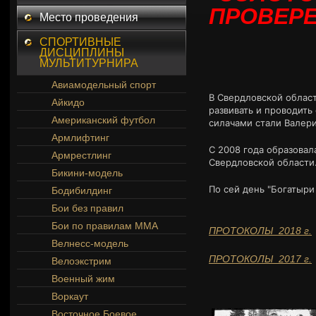
ПРОВЕР
Место проведения
СПОРТИВНЫЕ
ДИСЦИПЛИНЫ
МУЛЬТИТУРНИРА
Авиамодельный спорт
В Свердловской област
Айкидо
развивать и проводит
Американский футбол
силачами стали Валер
Армлифтинг
С 2008 года образовал
Армрестлинг
Свердловской области.
Бикини-модель
По сей день "Богатыри
Бодибилдинг
Бои без правил
Бои по правилам ММА
ПРОТОКОЛЫ 2018 г.
Велнесс-модель
ПРОТОКОЛЫ 2017 г.
Велоэкстрим
Военный жим
Воркаут
Восточное Боевое