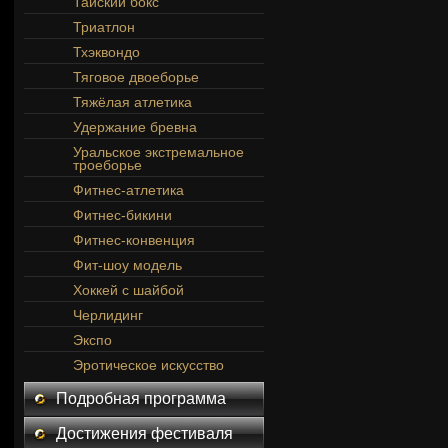
Тайский бокс
Триатлон
Тхэквондо
Тяговое двоеборье
Тяжёлая атлетика
Удержание бревна
Уральское экстремальное
троеборье
Фитнес-атлетика
Фитнес-бикини
Фитнес-конвенция
Фит-шоу модель
Хоккей с шайбой
Черлидинг
Экспо
Эротическое искусство
Подробная программа
Достижения фестиваля