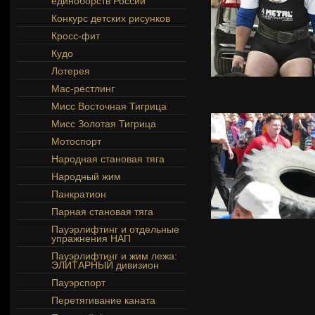
единоборств России
Конкурс детских рисунков
Кросс-фит
Кудо
Лотерея
Мас-рестлинг
Мисс Восточная Тигрица
Мисс Золотая Тигрица
Мотоспорт
Народная становая тяга
Народный жим
Панкратион
Парная становая тяга
Пауэрлифтинг и отдельные
упражнения НАП
Пауэрлифтинг и жим лежа:
ЭЛИТАРНЫЙ дивизион
Пауэрспорт
Перетягивание каната