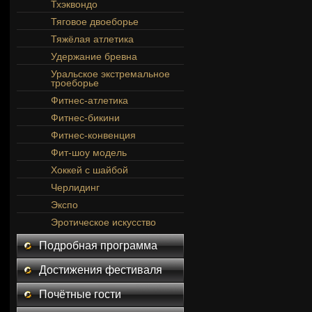
Тхэквондо
Тяговое двоеборье
Тяжёлая атлетика
Удержание бревна
Уральское экстремальное
троеборье
Фитнес-атлетика
Фитнес-бикини
Фитнес-конвенция
Фит-шоу модель
Хоккей с шайбой
Черлидинг
Экспо
Эротическое искусство
Подробная программа
Достижения фестиваля
Почётные гости