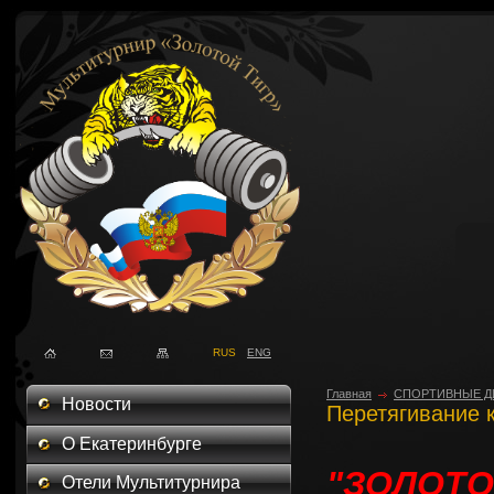
RUS
ENG
Главная
СПОРТИВНЫЕ Д
Новости
Перетягивание 
О Екатеринбурге
"ЗОЛОТО
Отели Мультитурнира