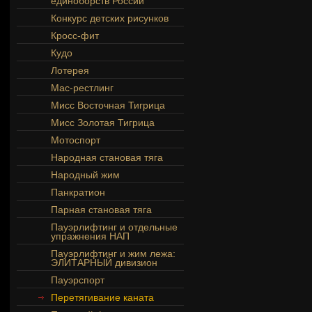
единоборств России
Конкурс детских рисунков
Кросс-фит
Кудо
Лотерея
Мас-рестлинг
Мисс Восточная Тигрица
Мисс Золотая Тигрица
Мотоспорт
Народная становая тяга
Народный жим
Панкратион
Парная становая тяга
Пауэрлифтинг и отдельные
упражнения НАП
Пауэрлифтинг и жим лежа:
ЭЛИТАРНЫЙ дивизион
Пауэрспорт
Перетягивание каната