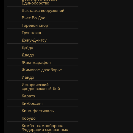
Единоборство
Выставка вооружений
Вьет Во Дао
Гиревой спорт
Грэпплинг
Джиу-Джитсу
Дзёдо
Дзюдо
Жим-марафон
Жимовое двоеборье
Иайдо
Исторический
средневековый бой
Каратэ
Кикбоксинг
Кино-фестиваль
Кобудо
Комбат самооборона
Федерации смешанных