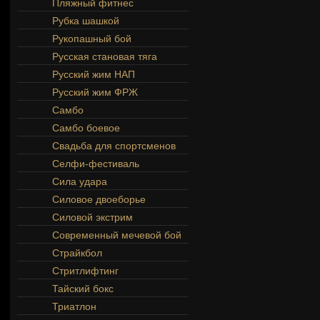
Пляжный фитнес
Рубка шашкой
Рукопашный бой
Русская становая тяга
Русский жим НАП
Русский жим ФРЖ
Самбо
Самбо боевое
Свадьба для спортсменов
Селфи-фестиваль
Сила удара
Силовое двоеборье
Силовой экстрим
Современный мечевой бой
Страйкбол
Стритлифтинг
Тайский бокс
Триатлон