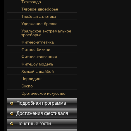
Тхэквондо
Тяговое двоеборье
Тяжёлая атлетика
Удержание бревна
Уральское экстремальное
троеборье
Фитнес-атлетика
Фитнес-бикини
Фитнес-конвенция
Фит-шоу модель
Хоккей с шайбой
Черлидинг
Экспо
Эротическое искусство
Подробная программа
Достижения фестиваля
Почётные гости