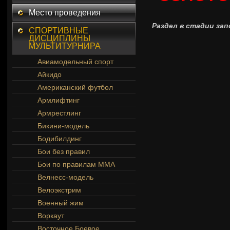
Место проведения
Раздел в стадии зап
СПОРТИВНЫЕ
ДИСЦИПЛИНЫ
МУЛЬТИТУРНИРА
Авиамодельный спорт
Айкидо
Американский футбол
Армлифтинг
Армрестлинг
Бикини-модель
Бодибилдинг
Бои без правил
Бои по правилам ММА
Велнесс-модель
Велоэкстрим
Военный жим
Воркаут
Восточное Боевое