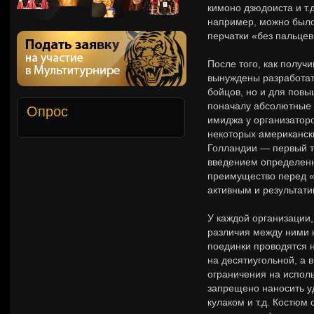
кимоно дзюдоиста и т
например, можно было
перчатки «без пальцев
После того, как получ
вынуждены разработат
бойцов, но и для повы
поначалу абсолютные 
Опрос
имиджа у организаторо
некоторых американски
Голландии — первый т
введением определенн
преимущество перед «
активным и результат
У каждой организации
различия между ними 
поединки проводятся 
на десятиугольной, а 
ограничения на исполь
запрещено наносить у
кулаком и т.д. Костюм