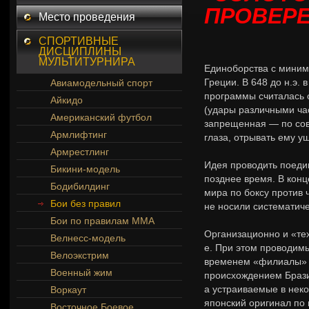
ПРОВЕР
Место проведения
СПОРТИВНЫЕ
ДИСЦИПЛИНЫ
МУЛЬТИТУРНИРА
Единоборства с миним
Греции. В 648 до н.э.
Авиамодельный спорт
программы считалась 
Айкидо
(удары различными час
Американский футбол
запрещенная — по сов
Армлифтинг
глаза, отрывать ему уш
Армрестлинг
Идея проводить поеди
Бикини-модель
позднее время. В конц
Бодибилдинг
мира по боксу против 
Бои без правил
не носили систематиче
Бои по правилам ММА
Организационно и «тех
Велнесс-модель
е. При этом проводим
Велоэкстрим
временем «филиалы» з
Военный жим
происхождением Брази
а устраиваемые в нек
Воркаут
японский оригинал по
Восточное Боевое