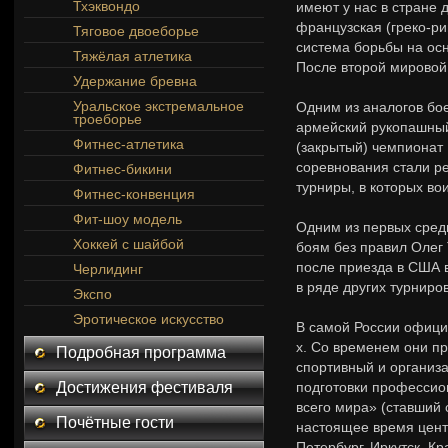
Тхэквондо
имеют у нас в стране 
французская (греко-ри
Тяговое двоеборье
система борьбы на ос
Тяжёлая атлетика
После второй мировой
Удержание бревна
Уральское экстремальное
Одним из аналогов бое
троеборье
армейский рукопашный 
Фитнес-атлетика
(закрытый) чемпионат
соревнования стали ре
Фитнес-бикини
турниры, в которых во
Фитнес-конвенция
Фит-шоу модель
Одним из первых сред
Хоккей с шайбой
боям без правил Олег 
после приезда в США в
Черлидинг
в ряде других турниров
Экспо
Эротическое искусство
В самой России офици
х. Со временем они п
Подробная программа
спортивный и организ
Достижения фестиваля
подготовки профессио
всего мира» (ставший 
Почётные гости
настоящее время цент
Петербург, Иркутск, Кр