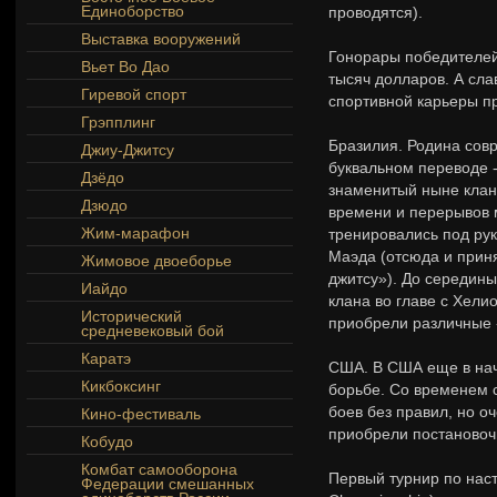
Единоборство
проводятся).
Выставка вооружений
Гонорары победителей
Вьет Во Дао
тысяч долларов. А сла
Гиревой спорт
спортивной карьеры пр
Грэпплинг
Бразилия. Родина совр
Джиу-Джитсу
буквальном переводе -
Дзёдо
знаменитый ныне клан 
Дзюдо
времени и перерывов 
Жим-марафон
тренировались под ру
Маэда (отсюда и приня
Жимовое двоеборье
джитсу»). До середины
Иайдо
клана во главе с Хели
Исторический
приобрели различные 
средневековый бой
Каратэ
США. В США еще в нач
Кикбоксинг
борьбе. Со временем 
боев без правил, но о
Кино-фестиваль
приобрели постановоч
Кобудо
Комбат самооборона
Первый турнир по наст
Федерации смешанных