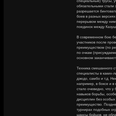
специальные) трусы, у
обязательными стали 
разрешается бинтоват
боев в разных версиях
перерывом между ними.
поединок между Казуш
В современном бою без
участников после пров
преимуществом (по ре
по очкам (присуждаемы
основном заканчиваютс
Техника смешанного с
специалисты в каких-л
дзюдо, самбо и т.д. Н
например, в боксе и в
стало очевидно, что 
навыков борьбы, особе
дисциплин без особых 
преимущество. Поздне
турнирах подобных огр
шансы бойцов, не обл