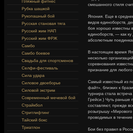
Пляжный фитнес
смешанного стиля счит
Рубка шашкой
Рукопашный бой
Япония. Еще в средне
видов единоборств, д
Русская становая тяга
боя хорошо известны 
Русский жим НАП
единоборств, — как ку 
Русский жим ФРЖ
абсолютным поединка
Самбо
В настоящее время Яп
Самбо боевое
несколько организаци
Свадьба для спортсменов
соревнования известны
Селфи-фестиваль
признание для любого
Сила удара
Самый известный из п
Силовое двоеборье
файт», близких к браз
Силовой экстрим
турнира стала встреч
Современный мечевой бой
Грейси.) Чуть раньше 
Страйкбол
составляют, прежде вс
розыгрышу «Мирового 
Стритлифтинг
проводимых в течение 
Тайский бокс
Триатлон
Бои без правил в Росс