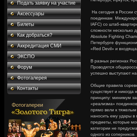
Подать заявку на участие
На сегодня в России 
Аксессуары
поединкам. Международ
Билеты
IAFC) со штаб-квартир
сложности несколько д
Как добраться?
Absolute Fighting Cha
Петербурге функционир
Аккредитация СМИ
«Red Devil» и входящ
ЭКСПО
В разных регионах Рос
Форум
Проводятся общеросси
успешно выступают на
Фотогалерея
Общие правила соревн
Контакты
существует и никогда 
принципу: минимум за
«реализма» поединков
прямо вели к тяжелым 
наносить ему удары в 
предметы, которые могл
категории не предусма
одного из соперников.