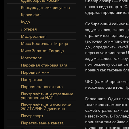
единоборств России
Championship) — прош
нового вида спорта. С
Конкурс детских рисунков
одержал представител
Кросс-фит
Кудо
Собирающий сейчас не
Лотерея
задумывался, скорее, 
ограничиться одним-дв
Мас-рестлинг
(включая олимпийские 
Мисс Восточная Тигрица
др., определить: како
Мисс Золотая Тигрица
первых чемпионатов U
Мотоспорт
задумывалось как шоу,
по-прежнему остается
Народная становая тяга
правил как таковые бл
Народный жим
Панкратион
UFC (самый престижны
Парная становая тяга
несколько раз в год. 
Пауэрлифтинг и отдельные
упражнения НАП
Голландия. Один из ев
том числе знаменитые 
Пауэрлифтинг и жим лежа:
ЭЛИТАРНЫЙ дивизион
самой стране, так и 
Пауэрспорт
известность. В Голлан
принятая там сейчас 
Перетягивание каната
а ударная техника не