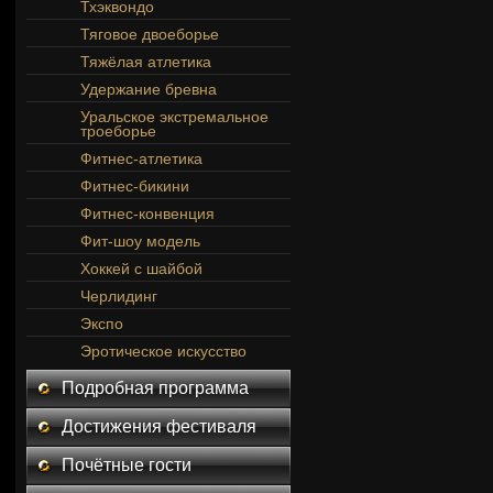
Тхэквондо
Тяговое двоеборье
Тяжёлая атлетика
Удержание бревна
Уральское экстремальное
троеборье
Фитнес-атлетика
Фитнес-бикини
Фитнес-конвенция
Фит-шоу модель
Хоккей с шайбой
Черлидинг
Экспо
Эротическое искусство
Подробная программа
Достижения фестиваля
Почётные гости