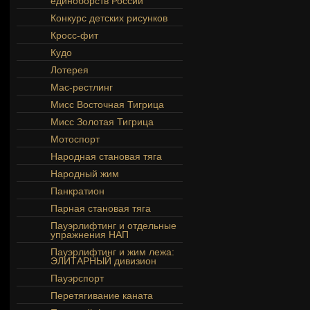
единоборств России
Конкурс детских рисунков
Кросс-фит
Кудо
Лотерея
Мас-рестлинг
Мисс Восточная Тигрица
Мисс Золотая Тигрица
Мотоспорт
Народная становая тяга
Народный жим
Панкратион
Парная становая тяга
Пауэрлифтинг и отдельные
упражнения НАП
Пауэрлифтинг и жим лежа:
ЭЛИТАРНЫЙ дивизион
Пауэрспорт
Перетягивание каната