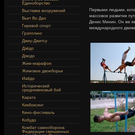
Единоборство
Первыми людьми, кото
Выставка вооружений
массовое развитие пу
Вьет Во Дао
Денис Минин. Он же я
Гиревой спорт
международного движе
Грэпплинг
Джиу-Джитсу
Дзёдо
Дзюдо
Жим-марафон
Жимовое двоеборье
Иайдо
Исторический
средневековый бой
Каратэ
Кикбоксинг
Кино-фестиваль
Кобудо
Комбат самооборона
Федерации смешанных