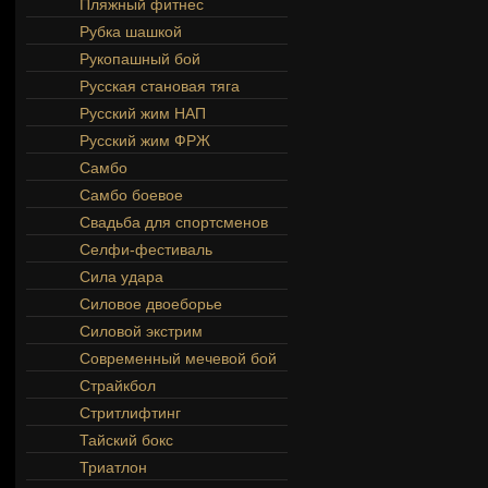
Пляжный фитнес
Рубка шашкой
Рукопашный бой
Русская становая тяга
Русский жим НАП
Русский жим ФРЖ
Самбо
Самбо боевое
Свадьба для спортсменов
Селфи-фестиваль
Сила удара
Силовое двоеборье
Силовой экстрим
Современный мечевой бой
Страйкбол
Стритлифтинг
Тайский бокс
Триатлон