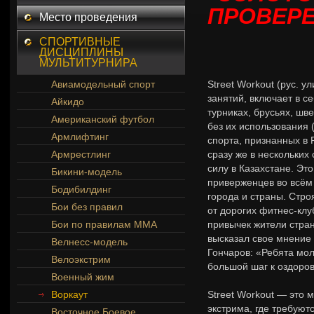
ПРОВЕР
Место проведения
СПОРТИВНЫЕ
ДИСЦИПЛИНЫ
МУЛЬТИТУРНИРА
Авиамодельный спорт
Street Workout (рус. 
занятий, включает в 
Айкидо
турниках, брусьях, шв
Американский футбол
без их использования 
Армлифтинг
спорта, признанных в 
Армрестлинг
сразу же в нескольких
силу в Казахстане. Эт
Бикини-модель
приверженцев во всём
Бодибилдинг
города и страны. Стро
Бои без правил
от дорогих фитнес-кл
Бои по правилам ММА
привычек жители стран
высказал свое мнение
Велнесс-модель
Гончаров: «Ребята мо
Велоэкстрим
большой шаг к оздоро
Военный жим
Воркаут
Street Workout — это 
экстрима, где требуют
Восточное Боевое