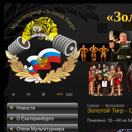
«Зо
RUS
ENG
Главная
Фотогалерея
Новости
Золотой Тигр - 
О Екатеринбурге
Показано:
31—60
из
5
Отели Мультитурнира