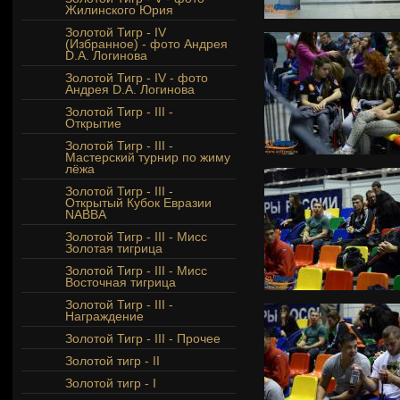
Жилинского Юрия
Золотой Тигр - IV
(Избранное) - фото Андрея
D.A. Логинова
Золотой Тигр - IV - фото
Андрея D.A. Логинова
Золотой Тигр - III -
Открытие
Золотой Тигр - III -
Мастерский турнир по жиму
лёжа
Золотой Тигр - III -
Открытый Кубок Евразии
NABBA
Золотой Тигр - III - Мисс
Золотая тигрица
Золотой Тигр - III - Мисс
Восточная тигрица
Золотой Тигр - III -
Награждение
Золотой Тигр - III - Прочее
Золотой тигр - II
Золотой тигр - I