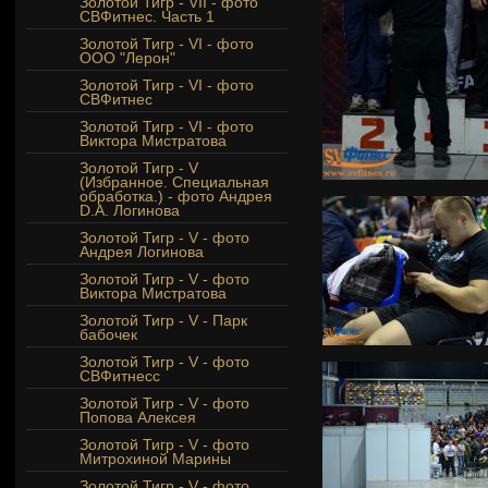
Золотой Тигр - VII - фото
СВФитнес. Часть 1
Золотой Тигр - VI - фото
ООО "Лерон"
Золотой Тигр - VI - фото
СВФитнес
Золотой Тигр - VI - фото
Виктора Мистратова
Золотой Тигр - V
(Избранное. Специальная
обработка.) - фото Андрея
D.A. Логинова
Золотой Тигр - V - фото
Андрея Логинова
Золотой Тигр - V - фото
Виктора Мистратова
Золотой Тигр - V - Парк
бабочек
Золотой Тигр - V - фото
СВФитнесс
Золотой Тигр - V - фото
Попова Алексея
Золотой Тигр - V - фото
Митрохиной Марины
Золотой Тигр - V - фото