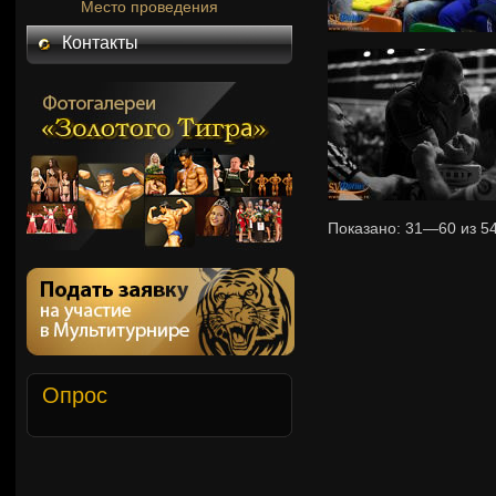
Место проведения
Контакты
Показано:
31—60
из
5
Опрос