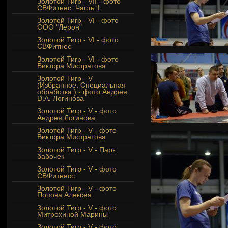
Золотой Тигр - VII - фото
СВФитнес. Часть 1
Золотой Тигр - VI - фото
ООО "Лерон"
Золотой Тигр - VI - фото
СВФитнес
Золотой Тигр - VI - фото
Виктора Мистратова
Золотой Тигр - V
(Избранное. Специальная
обработка.) - фото Андрея
D.A. Логинова
Золотой Тигр - V - фото
Андрея Логинова
Золотой Тигр - V - фото
Виктора Мистратова
Золотой Тигр - V - Парк
бабочек
Золотой Тигр - V - фото
СВФитнесс
Золотой Тигр - V - фото
Попова Алексея
Золотой Тигр - V - фото
Митрохиной Марины
Золотой Тигр - V - фото