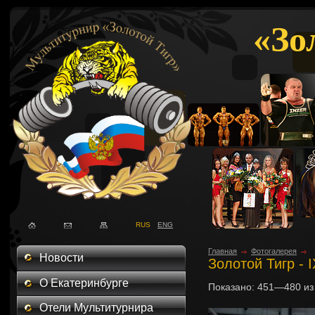
«Зо
RUS
ENG
Главная
Фотогалерея
Новости
Золотой Тигр - 
О Екатеринбурге
Показано:
451—480
и
Отели Мультитурнира