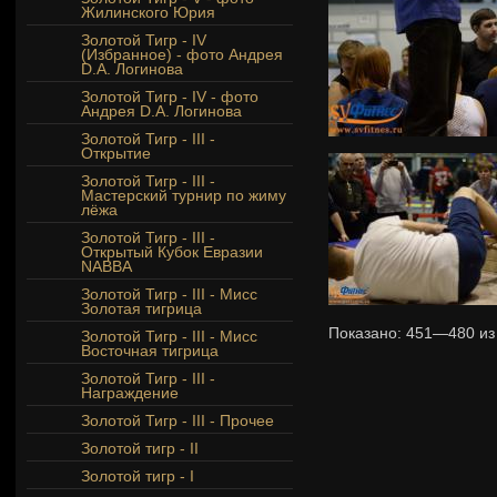
Жилинского Юрия
Золотой Тигр - IV
(Избранное) - фото Андрея
D.A. Логинова
Золотой Тигр - IV - фото
Андрея D.A. Логинова
Золотой Тигр - III -
Открытие
Золотой Тигр - III -
Мастерский турнир по жиму
лёжа
Золотой Тигр - III -
Открытый Кубок Евразии
NABBA
Золотой Тигр - III - Мисс
Золотая тигрица
Показано:
451—480
и
Золотой Тигр - III - Мисс
Восточная тигрица
Золотой Тигр - III -
Награждение
Золотой Тигр - III - Прочее
Золотой тигр - II
Золотой тигр - I