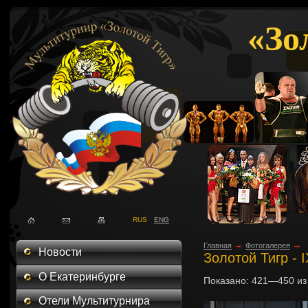
«Зо
RUS
ENG
Главная
Фотогалерея
Новости
Золотой Тигр - 
О Екатеринбурге
Показано:
421—450
и
Отели Мультитурнира