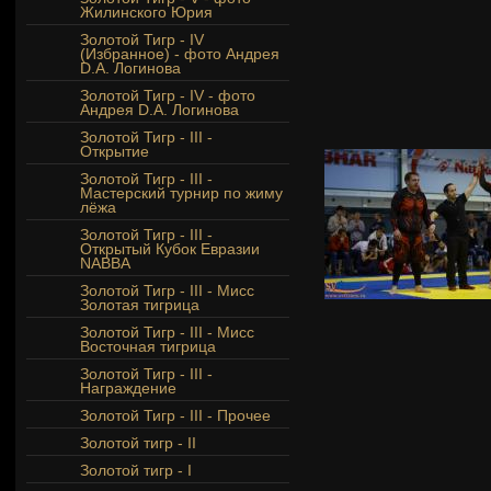
Жилинского Юрия
Золотой Тигр - IV
(Избранное) - фото Андрея
D.A. Логинова
Золотой Тигр - IV - фото
Андрея D.A. Логинова
Золотой Тигр - III -
Открытие
Золотой Тигр - III -
Мастерский турнир по жиму
лёжа
Золотой Тигр - III -
Открытый Кубок Евразии
NABBA
Золотой Тигр - III - Мисс
Золотая тигрица
Золотой Тигр - III - Мисс
Восточная тигрица
Золотой Тигр - III -
Награждение
Золотой Тигр - III - Прочее
Золотой тигр - II
Золотой тигр - I