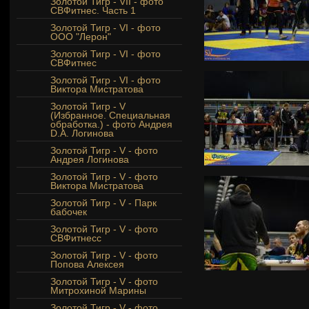
Золотой Тигр - VII - фото
СВФитнес. Часть 1
Золотой Тигр - VI - фото
ООО "Лерон"
Золотой Тигр - VI - фото
СВФитнес
Золотой Тигр - VI - фото
Виктора Мистратова
Золотой Тигр - V
(Избранное. Специальная
обработка.) - фото Андрея
D.A. Логинова
Золотой Тигр - V - фото
Андрея Логинова
Золотой Тигр - V - фото
Виктора Мистратова
Золотой Тигр - V - Парк
бабочек
Золотой Тигр - V - фото
СВФитнесс
Золотой Тигр - V - фото
Попова Алексея
Золотой Тигр - V - фото
Митрохиной Марины
Золотой Тигр - V - фото