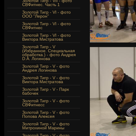
Золотой Тигр - VII - фото
СВФитнес. Часть 1
Золотой Тигр - VI - фото
ООО "Лерон"
Золотой Тигр - VI - фото
СВФитнес
Золотой Тигр - VI - фото
Виктора Мистратова
Золотой Тигр - V
(Избранное. Специальная
обработка.) - фото Андрея
D.A. Логинова
Золотой Тигр - V - фото
Андрея Логинова
Золотой Тигр - V - фото
Виктора Мистратова
Золотой Тигр - V - Парк
бабочек
Золотой Тигр - V - фото
СВФитнесс
Золотой Тигр - V - фото
Попова Алексея
Золотой Тигр - V - фото
Митрохиной Марины
Золотой Тигр - V - фото