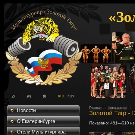
«Зо
RUS
ENG
Главная
Фотогалерея
Новости
Золотой Тигр - 
О Екатеринбурге
Показано:
481—510
и
Отели Мультитурнира