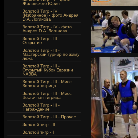
Жилинского Юрия
Золотой Тигр - IV
(Избранное) - фото Андрея
D.A. Логинова
Золотой Тигр - IV - фото
Андрея D.A. Логинова
Золотой Тигр - III -
Открытие
Золотой Тигр - III -
Мастерский турнир по жиму
лёжа
Золотой Тигр - III -
Открытый Кубок Евразии
NABBA
Золотой Тигр - III - Мисс
Золотая тигрица
Золотой Тигр - III - Мисс
Восточная тигрица
Золотой Тигр - III -
Награждение
Золотой Тигр - III - Прочее
Золотой тигр - II
Золотой тигр - I