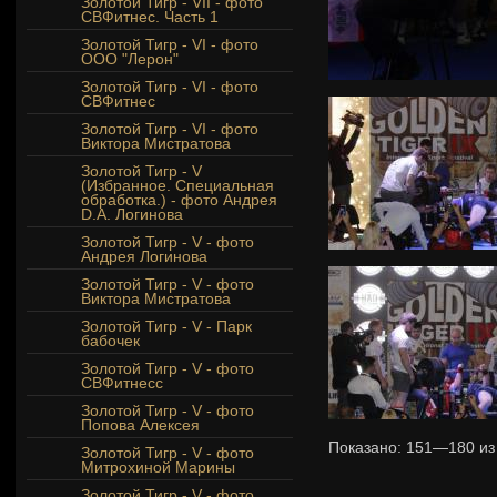
Золотой Тигр - VII - фото
СВФитнес. Часть 1
Золотой Тигр - VI - фото
ООО "Лерон"
Золотой Тигр - VI - фото
СВФитнес
Золотой Тигр - VI - фото
Виктора Мистратова
Золотой Тигр - V
(Избранное. Специальная
обработка.) - фото Андрея
D.A. Логинова
Золотой Тигр - V - фото
Андрея Логинова
Золотой Тигр - V - фото
Виктора Мистратова
Золотой Тигр - V - Парк
бабочек
Золотой Тигр - V - фото
СВФитнесс
Золотой Тигр - V - фото
Попова Алексея
Показано:
151—180
и
Золотой Тигр - V - фото
Митрохиной Марины
Золотой Тигр - V - фото