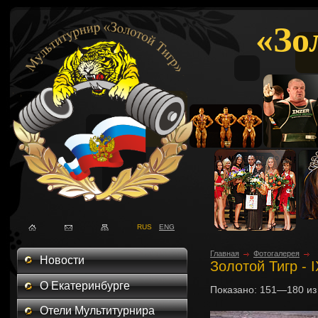
«Зо
RUS
ENG
Главная
Фотогалерея
Новости
Золотой Тигр - 
О Екатеринбурге
Показано:
151—180
и
Отели Мультитурнира