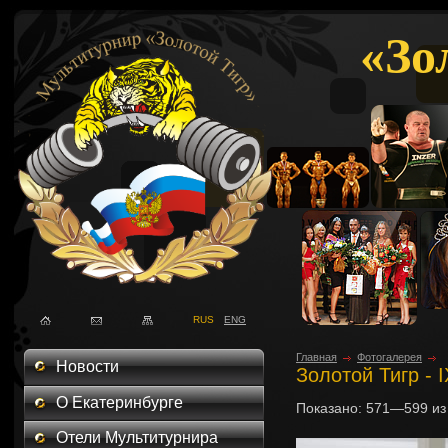
«Зо
RUS
ENG
Главная
Фотогалерея
Новости
Золотой Тигр - 
О Екатеринбурге
Показано:
571—599
и
Отели Мультитурнира