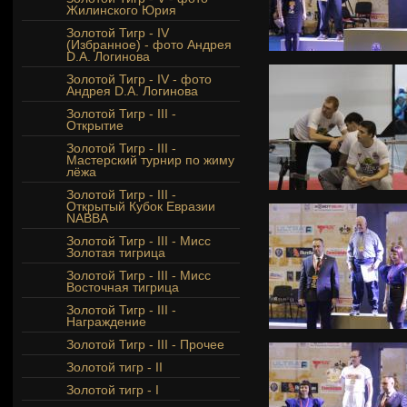
Жилинского Юрия
Золотой Тигр - IV
(Избранное) - фото Андрея
D.A. Логинова
Золотой Тигр - IV - фото
Андрея D.A. Логинова
Золотой Тигр - III -
Открытие
Золотой Тигр - III -
Мастерский турнир по жиму
лёжа
Золотой Тигр - III -
Открытый Кубок Евразии
NABBA
Золотой Тигр - III - Мисс
Золотая тигрица
Золотой Тигр - III - Мисс
Восточная тигрица
Золотой Тигр - III -
Награждение
Золотой Тигр - III - Прочее
Золотой тигр - II
Золотой тигр - I