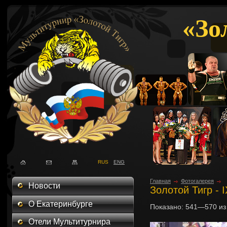
«Зо
RUS
ENG
Главная
Фотогалерея
Новости
Золотой Тигр - 
О Екатеринбурге
Показано:
541—570
и
Отели Мультитурнира