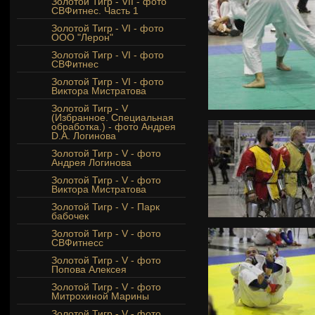
Золотой Тигр - VII - фото
СВФитнес. Часть 1
Золотой Тигр - VI - фото
ООО "Лерон"
Золотой Тигр - VI - фото
СВФитнес
Золотой Тигр - VI - фото
Виктора Мистратова
Золотой Тигр - V
(Избранное. Специальная
обработка.) - фото Андрея
D.A. Логинова
Золотой Тигр - V - фото
Андрея Логинова
Золотой Тигр - V - фото
Виктора Мистратова
Золотой Тигр - V - Парк
бабочек
Золотой Тигр - V - фото
СВФитнесс
Золотой Тигр - V - фото
Попова Алексея
Золотой Тигр - V - фото
Митрохиной Марины
Золотой Тигр - V - фото