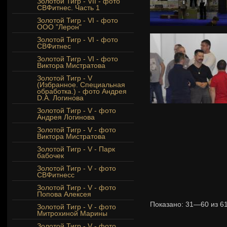
Золотой Тигр - VII - фото
СВФитнес. Часть 1
Золотой Тигр - VI - фото
ООО "Лерон"
Золотой Тигр - VI - фото
СВФитнес
Золотой Тигр - VI - фото
Виктора Мистратова
Золотой Тигр - V
(Избранное. Специальная
обработка.) - фото Андрея
D.A. Логинова
Золотой Тигр - V - фото
Андрея Логинова
Золотой Тигр - V - фото
Виктора Мистратова
Золотой Тигр - V - Парк
бабочек
Золотой Тигр - V - фото
СВФитнесс
Золотой Тигр - V - фото
Попова Алексея
Показано:
31—60
из
6
Золотой Тигр - V - фото
Митрохиной Марины
Золотой Тигр - V - фото