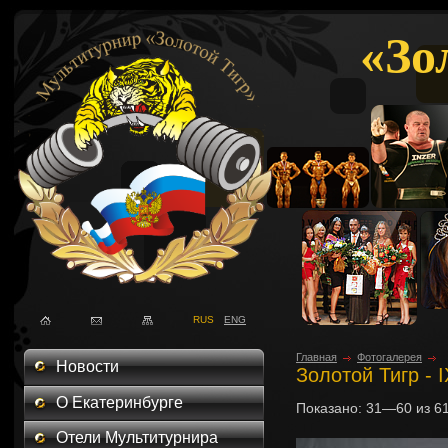
«Зо
RUS
ENG
Главная
Фотогалерея
Новости
Золотой Тигр - 
О Екатеринбурге
Показано:
31—60
из
6
Отели Мультитурнира