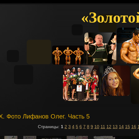
«Золото
IX. Фото Лифанов Олег. Часть 5
1
Страницы:
1
2
3
4
5
6
7
8
9
10
11
12
13
14
15
16