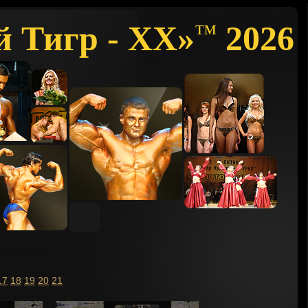
й Тигр - XX»
2026
™
17
18
19
20
21