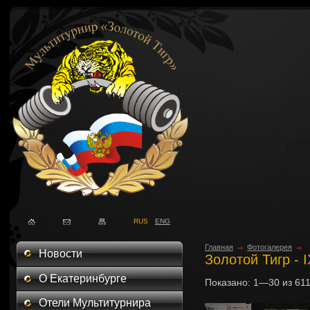
RUS
ENG
Главная
Фотогалерея
Новости
Золотой Тигр - 
О Екатеринбурге
Показано:
1—30
из
61
Отели Мультитурнира