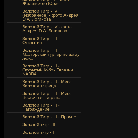
Жилинского Юрия
Золотой Тигр - IV
(Избранное) - фото Андрея
D.A. Логинова
Золотой Тигр - IV - фото
Андрея D.A. Логинова
Золотой Тигр - III -
Открытие
Золотой Тигр - III -
Мастерский турнир по жиму
лёжа
Золотой Тигр - III -
Открытый Кубок Евразии
NABBA
Золотой Тигр - III - Мисс
Золотая тигрица
Золотой Тигр - III - Мисс
Восточная тигрица
Золотой Тигр - III -
Награждение
Золотой Тигр - III - Прочее
Золотой тигр - II
Золотой тигр - I