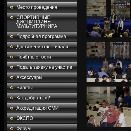
Место проведения
СПОРТИВНЫЕ
ДИСЦИПЛИНЫ
МУЛЬТИТУРНИРА
Подробная программа
Достижения фестиваля
Почётные гости
Подать заявку на участие
Аксессуары
Билеты
Как добраться?
Аккредитация СМИ
ЭКСПО
Форум