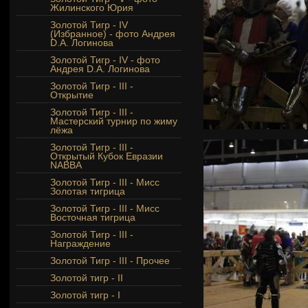
Жилинского Юрия
Золотой Тигр - IV
(Избранное) - фото Андрея
D.A. Логинова
Золотой Тигр - IV - фото
Андрея D.A. Логинова
Золотой Тигр - III -
Открытие
Золотой Тигр - III -
Мастерский турнир по жиму
лёжа
Золотой Тигр - III -
Открытый Кубок Евразии
NABBA
Золотой Тигр - III - Мисс
Золотая тигрица
Золотой Тигр - III - Мисс
Восточная тигрица
Золотой Тигр - III -
Награждение
Золотой Тигр - III - Прочее
Золотой тигр - II
Золотой тигр - I