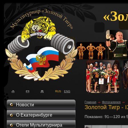
«Зо
RUS
ENG
Главная
Фотогалерея
Новости
Золотой Тигр - 
О Екатеринбурге
Показано:
91—120
из
Отели Мультитурнира