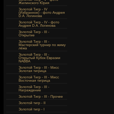
Жилинского Юрия
Золотой Тигр - IV
(Избранное) - фото Андрея
D.A. Логинова
Золотой Тигр - IV - фото
Андрея D.A. Логинова
Золотой Тигр - III -
Открытие
Золотой Тигр - III -
Мастерский турнир по жиму
лёжа
Золотой Тигр - III -
Открытый Кубок Евразии
NABBA
Золотой Тигр - III - Мисс
Золотая тигрица
Золотой Тигр - III - Мисс
Восточная тигрица
Золотой Тигр - III -
Награждение
Золотой Тигр - III - Прочее
Золотой тигр - II
Золотой тигр - I