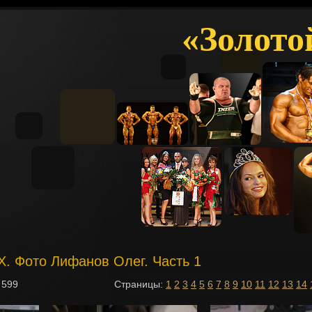
«Золото
IX. Фото Лифанов Олег. Часть 1
з
599
Страницы:
1
2
3
4
5
6
7
8
9
10
11
12
13
14