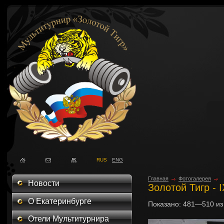
RUS
ENG
Главная
Фотогалерея
Новости
Золотой Тигр - 
О Екатеринбурге
Показано:
481—510
и
Отели Мультитурнира