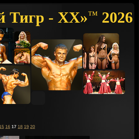
й Тигр - XX»
2026
™
15
16
17
18
19
20