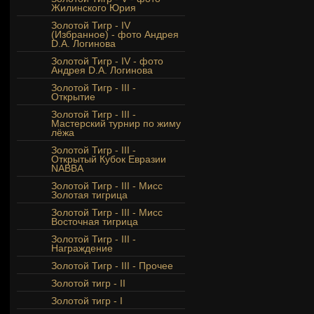
Жилинского Юрия
Золотой Тигр - IV
(Избранное) - фото Андрея
D.A. Логинова
Золотой Тигр - IV - фото
Андрея D.A. Логинова
Золотой Тигр - III -
Открытие
Золотой Тигр - III -
Мастерский турнир по жиму
лёжа
Золотой Тигр - III -
Открытый Кубок Евразии
NABBA
Золотой Тигр - III - Мисс
Золотая тигрица
Золотой Тигр - III - Мисс
Восточная тигрица
Золотой Тигр - III -
Награждение
Золотой Тигр - III - Прочее
Золотой тигр - II
Золотой тигр - I