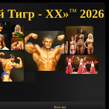
й Тигр - XX»
2026
™
Кол-во