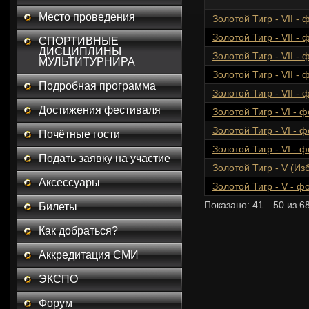
Место проведения
Золотой Тигр - VII -
Золотой Тигр - VII -
СПОРТИВНЫЕ
ДИСЦИПЛИНЫ
Золотой Тигр - VII -
МУЛЬТИТУРНИРА
Золотой Тигр - VII -
Подробная программа
Золотой Тигр - VII -
Достижения фестиваля
Золотой Тигр - VI - 
Золотой Тигр - VI - 
Почётные гости
Золотой Тигр - VI - 
Подать заявку на участие
Золотой Тигр - V (И
Аксессуары
Золотой Тигр - V - 
Показано:
41—50
из
6
Билеты
Как добраться?
Аккредитация СМИ
ЭКСПО
Форум