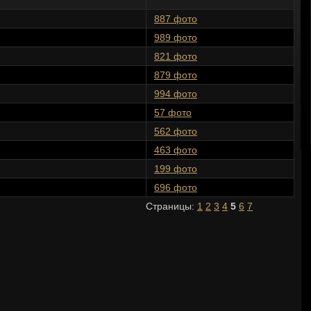
887 фото
989 фото
821 фото
879 фото
994 фото
57 фото
562 фото
463 фото
199 фото
696 фото
Страницы:
1
2
3
4
5
6
7