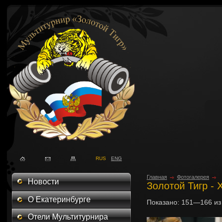
RUS
ENG
Главная
Фотогалерея
Новости
Золотой Тигр - 
О Екатеринбурге
Показано:
151—166
и
Отели Мультитурнира