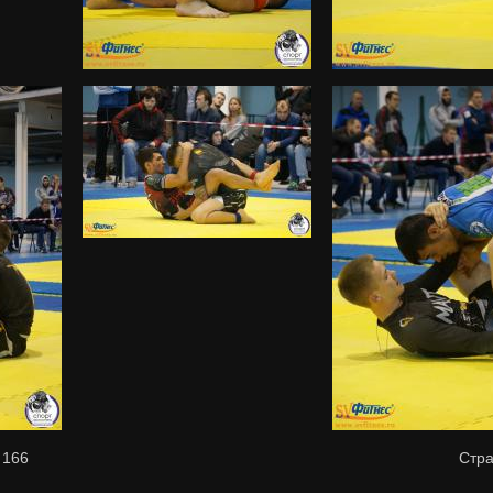
з
166
Стр