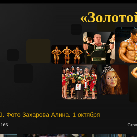
«Золото
XI. Фото Захарова Алина. 1 октября
з
166
Стр