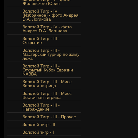
Жилинского Юрия
Золотой Тигр - IV
(Избранное) - фото Андрея
D.A. Логинова
Золотой Тигр - IV - фото
Андрея D.A. Логинова
Золотой Тигр - III -
Открытие
Золотой Тигр - III -
Мастерский турнир по жиму
лёжа
Золотой Тигр - III -
Открытый Кубок Евразии
NABBA
Золотой Тигр - III - Мисс
Золотая тигрица
Золотой Тигр - III - Мисс
Восточная тигрица
Золотой Тигр - III -
Награждение
Золотой Тигр - III - Прочее
Золотой тигр - II
Золотой тигр - I