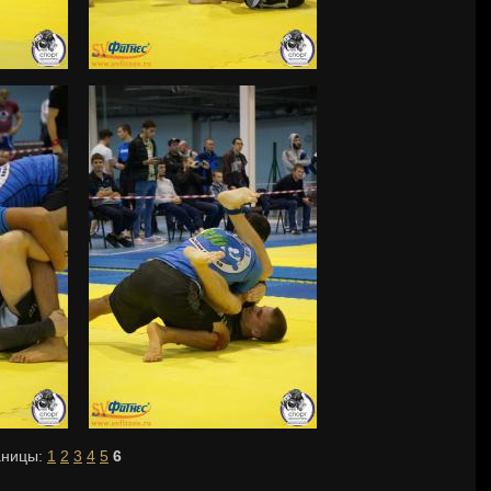
аницы:
1
2
3
4
5
6