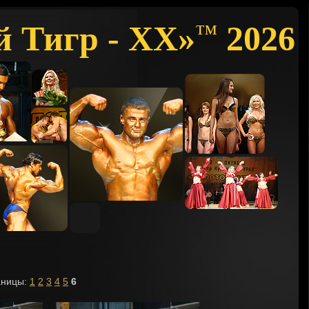
й Тигр - XX»
2026
™
аницы:
1
2
3
4
5
6