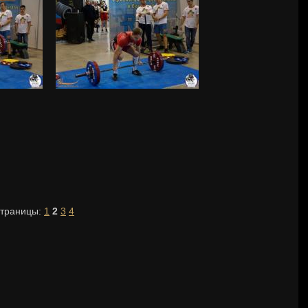
траницы:
1
2
3
4