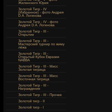
Жилинского Юрия
Золотой Тигр - IV
(Избранное) - фото Андрея
D.A. Логинова
Золотой Тигр - IV - фото
Андрея D.A. Логинова
Золотой Тигр - III -
Открытие
Золотой Тигр - III -
Мастерский турнир по жиму
лёжа
Золотой Тигр - III -
Открытый Кубок Евразии
NABBA
Золотой Тигр - III - Мисс
Золотая тигрица
Золотой Тигр - III - Мисс
Восточная тигрица
Золотой Тигр - III -
Награждение
Золотой Тигр - III - Прочее
Золотой тигр - II
Золотой тигр - I