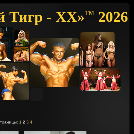
й Тигр - XX»
2026
™
траницы:
1
2
3
4