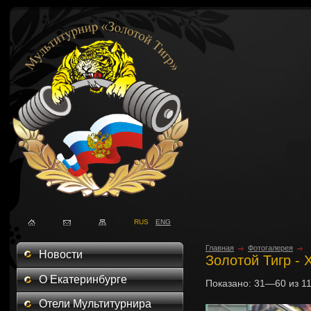
RUS
ENG
Главная
Фотогалерея
Новости
Золотой Тигр - 
О Екатеринбурге
Показано:
31—60
из
1
Отели Мультитурнира