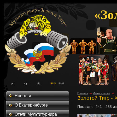
«Зо
RUS
ENG
Главная
Фотогалерея
Новости
Золотой Тигр - 
О Екатеринбурге
Показано:
241—255
и
Отели Мультитурнира