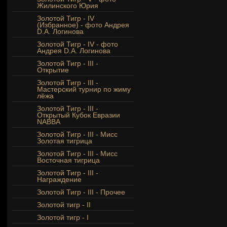
Жилинского Юрия
Золотой Тигр - IV
(Избранное) - фото Андрея
D.A. Логинова
Золотой Тигр - IV - фото
Андрея D.A. Логинова
Золотой Тигр - III -
Открытие
Золотой Тигр - III -
Мастерский турнир по жиму
лёжа
Золотой Тигр - III -
Открытый Кубок Евразии
NABBA
Золотой Тигр - III - Мисс
Золотая тигрица
Золотой Тигр - III - Мисс
Восточная тигрица
Золотой Тигр - III -
Награждение
Золотой Тигр - III - Прочее
Золотой тигр - II
Золотой тигр - I