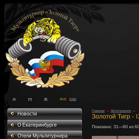
RUS
ENG
Главная
Фотогалерея
Новости
Золотой Тигр - 
О Екатеринбурге
Показано:
31—60
из
6
Отели Мультитурнира