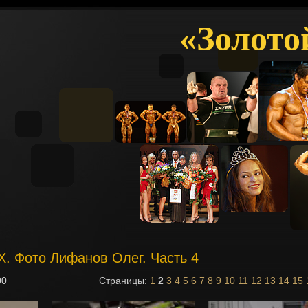
«Золото
IX. Фото Лифанов Олег. Часть 4
00
Страницы:
1
2
3
4
5
6
7
8
9
10
11
12
13
14
15