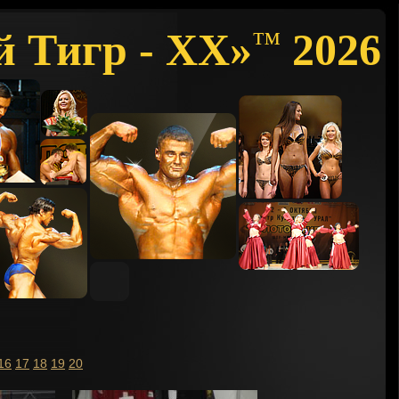
й Тигр - XX»
2026
™
16
17
18
19
20