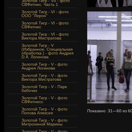
Золотой Тигр - VII - фото
СВФитнес. Часть 1
Золотой Тигр - VI - фото
ООО "Лерон"
Золотой Тигр - VI - фото
СВФитнес
Золотой Тигр - VI - фото
Виктора Мистратова
Золотой Тигр - V
(Избранное. Специальная
обработка.) - фото Андрея
D.A. Логинова
Золотой Тигр - V - фото
Андрея Логинова
Золотой Тигр - V - фото
Виктора Мистратова
Золотой Тигр - V - Парк
бабочек
Золотой Тигр - V - фото
СВФитнесс
Золотой Тигр - V - фото
Показано:
31—60
из
6
Попова Алексея
Золотой Тигр - V - фото
Митрохиной Марины
Золотой Тигр - V - фото