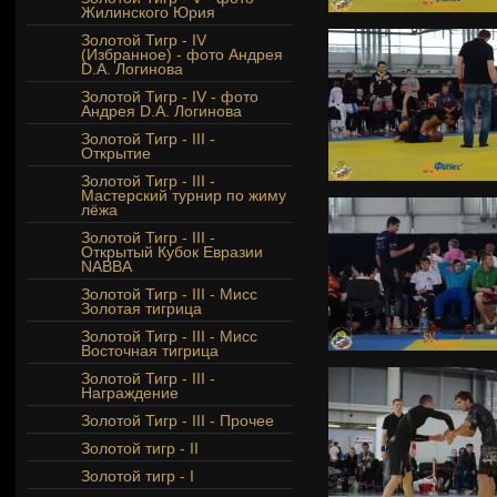
Жилинского Юрия
Золотой Тигр - IV
(Избранное) - фото Андрея
D.A. Логинова
Золотой Тигр - IV - фото
Андрея D.A. Логинова
Золотой Тигр - III -
Открытие
Золотой Тигр - III -
Мастерский турнир по жиму
лёжа
Золотой Тигр - III -
Открытый Кубок Евразии
NABBA
Золотой Тигр - III - Мисс
Золотая тигрица
Золотой Тигр - III - Мисс
Восточная тигрица
Золотой Тигр - III -
Награждение
Золотой Тигр - III - Прочее
Золотой тигр - II
Золотой тигр - I