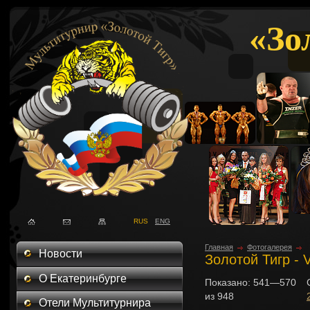
«Зо
RUS
ENG
Главная
Фотогалерея
Новости
Золотой Тигр - 
О Екатеринбурге
Показано:
541—570
из
948
Отели Мультитурнира